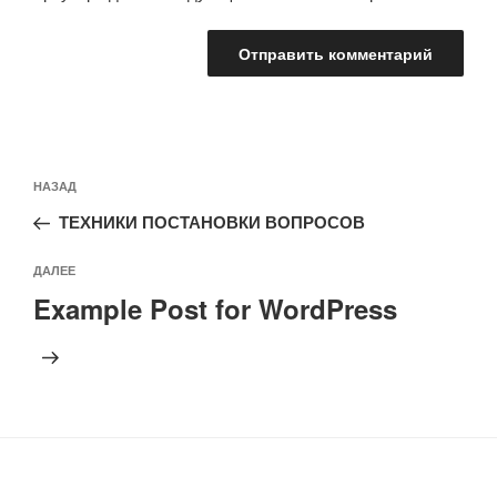
Навигация
Предыдущая
НАЗАД
по
запись:
записям
ТЕХНИКИ ПОСТАНОВКИ ВОПРОСОВ
Следующая
ДАЛЕЕ
запись
Example Post for WordPress