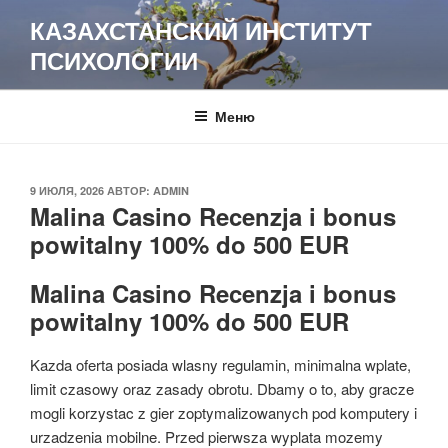
Перейти
КАЗАХСТАНСКИЙ ИНСТИТУТ
к
ПСИХОЛОГИИ
содержимому
Меню
ОПУБЛИКОВАНО
9 ИЮЛЯ, 2026
АВТОР:
ADMIN
Malina Casino Recenzja i bonus
powitalny 100% do 500 EUR
Malina Casino Recenzja i bonus
powitalny 100% do 500 EUR
Kazda oferta posiada wlasny regulamin, minimalna wplate,
limit czasowy oraz zasady obrotu. Dbamy o to, aby gracze
mogli korzystac z gier zoptymalizowanych pod komputery i
urzadzenia mobilne. Przed pierwsza wyplata mozemy