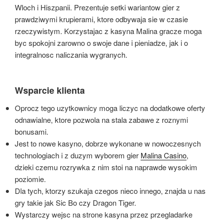
Wloch i Hiszpanii. Prezentuje setki wariantow gier z
prawdziwymi krupierami, ktore odbywaja sie w czasie
rzeczywistym. Korzystajac z kasyna Malina gracze moga
byc spokojni zarowno o swoje dane i pieniadze, jak i o
integralnosc naliczania wygranych.
Wsparcie klienta
Oprocz tego uzytkownicy moga liczyc na dodatkowe oferty
odnawialne, ktore pozwola na stala zabawe z roznymi
bonusami.
Jest to nowe kasyno, dobrze wykonane w nowoczesnych
technologiach i z duzym wyborem gier
Malina Casino
,
dzieki czemu rozrywka z nim stoi na naprawde wysokim
poziomie.
Dla tych, ktorzy szukaja czegos nieco innego, znajda u nas
gry takie jak Sic Bo czy Dragon Tiger.
Wystarczy wejsc na strone kasyna przez przegladarke