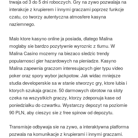
trwaja od 3 do 5 dni roboczych. Gry na zywo pozwalaja na
interakcje z krupierem i innymi graczami poprzez funkcje
czatu, co tworzy autentyczna atmosfere kasyna
naziemnego.
Malo ktore kasyno online ja posiada, dlatego Malina
moglaby sie bardzo pozytywnie wyroznic z tlumu. W
Malina Casino mozemy na biezaco sledzic trendy
popularnosci gier hazardowych na pieniadze. Kasyno
Malina zapewnia graczom interesujacych gier typu video
poker oraz spory wybor jackpotow. Jak widac mniejsze
studia developerskie sa w stanie stworzyc gry, ktore lubia i
ktorych szukaja gracze. 50 darmowych obrotow na sloty
czeka na wszystkich graczy, ktorzy zdeponuja kase od
poniedzialku do czwartku. Wystarczy depozyt na poziomie
90 PLN, aby cieszyc sie z free spinow od depozytu.
Transmisje odbywaja sie na zywo, a interaktywna platforma
pozwala na komunikacje z krupierami i innymi graczami.