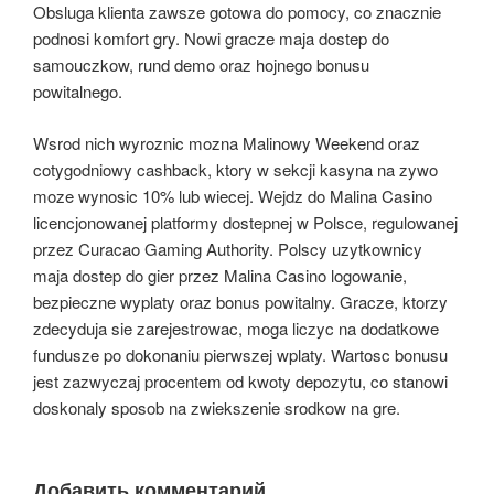
Obsluga klienta zawsze gotowa do pomocy, co znacznie
podnosi komfort gry. Nowi gracze maja dostep do
samouczkow, rund demo oraz hojnego bonusu
powitalnego.
Wsrod nich wyroznic mozna Malinowy Weekend oraz
cotygodniowy cashback, ktory w sekcji kasyna na zywo
moze wynosic 10% lub wiecej. Wejdz do Malina Casino
licencjonowanej platformy dostepnej w Polsce, regulowanej
przez Curacao Gaming Authority. Polscy uzytkownicy
maja dostep do gier przez Malina Casino logowanie,
bezpieczne wyplaty oraz bonus powitalny. Gracze, ktorzy
zdecyduja sie zarejestrowac, moga liczyc na dodatkowe
fundusze po dokonaniu pierwszej wplaty. Wartosc bonusu
jest zazwyczaj procentem od kwoty depozytu, co stanowi
doskonaly sposob na zwiekszenie srodkow na gre.
Добавить комментарий