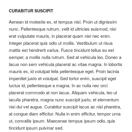
CURABITUR SUSCIPIT
Aenean id molestie ex, et tempus nisl. Proin ut dignissim
nunc. Pellentesque rutrum, velit id ultricies euismod, nisi
erat vulputate mauris, in placerat quam nisl nec enim.
Integer placerat quis odio ut mollis. Vestibulum ut risus
mattis est hendrerit varius. Fusce tincidunt tellus eu est
semper, a mollis nulla rutrum. Sed at vehicula leo. Donec a
lacus non sem vehicula placerat ac vitae magna. In lobortis
mauris ex, id volutpat felis pellentesque eget. Proin lacinia
imperdiet justo et volutpat. Sed tortor enim, suscipit eget
luctus id, pellentesque a magna. In ac nulla nec orci
placerat commodo at non lacus. Aliquam vehicula, leo ut
iaculis pharetra, magna nunc suscipit justo, et elementum
nisi dui vel augue. Curabitur suscipit lacus ac nisl pharetra,
at congue diam efficitur. Nulla in enim efficitur, tempor urna
ut, convallis ipsum. Maecenas tempus ipsum odio, quis
tincidunt ipsum pulvinar sed.