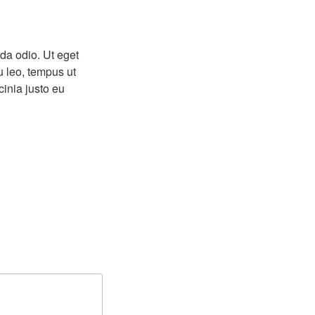
da odio. Ut eget
u leo, tempus ut
cinia justo eu